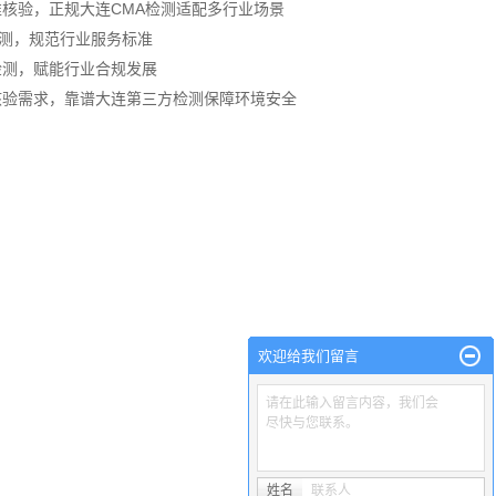
核验，正规大连CMA检测适配多行业场景
 检测，规范行业服务标准
检测，赋能行业合规发展
核验需求，靠谱大连第三方检测保障环境安全
欢迎给我们留言
请在此输入留言内容，我们会
尽快与您联系。
姓名
联系人