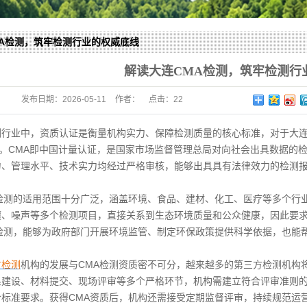
MA检测，筑牢检测行业的权威底线
解读大连CMA检测，筑牢检测行
发布日期：
2026-05-11
作者：
点击：
22
测行业中，资质认证是衡量机构实力、保障检测质量的核心标准，对于大连
”。CMA即中国计量认证，是国家市场监督管理总局对向社会出具数据的
力、管理水平、技术实力均经过严格审核，能够出具具有法律效力的检测
A检测的适用范围十分广泛，涵盖环境、食品、建材、化工、医疗等多个行
壤、噪声等多个检测项目，直接关系到生态环境质量和公众健康，因此要求
A检测，能够为政府部门开展环境监管、制定环保政策提供科学依据，也能
方检测
机构的发展与CMA检测资质密不可分，越来越多的第三方检测机构将
系建设、材料提交、现场评审等多个严格环节，机构需建立符合评审准则
合标准要求。获得CMA资质后，机构还需接受定期监督评审，持续规范运