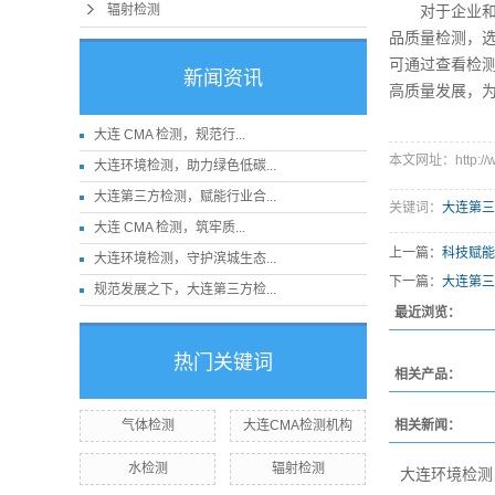
辐射检测
对于企业
品质量检测，
可通过查看检测
新闻资讯
高质量发展，
大连 CMA 检测，规范行...
本文网址：http://www
大连环境检测，助力绿色低碳...
大连第三方检测，赋能行业合...
关键词：
大连第三
大连 CMA 检测，筑牢质...
上一篇：
科技赋能
大连环境检测，守护滨城生态...
下一篇：
大连第三
规范发展之下，大连第三方检...
最近浏览：
热门关键词
相关产品：
气体检测
大连CMA检测机构
相关新闻：
水检测
辐射检测
大连环境检测