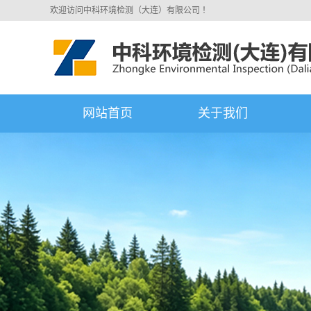
欢迎访问中科环境检测（大连）有限公司 ！
网站首页
关于我们
公司简介
企业优势
质量方针
公
荣誉资质
检测流程