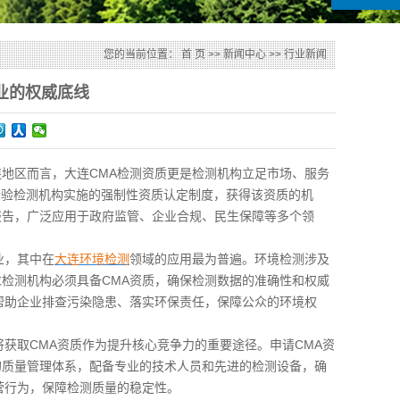
您的当前位置：
首 页
>>
新闻中心
>>
行业新闻
业的权威底线
地区而言，大连CMA检测资质更是检测机构立足市场、服务
检验检测机构实施的强制性资质认定制度，获得该资质的机
报告，广泛应用于政府监管、企业合规、民生保障等多个领
业，其中在
大连环境检测
领域的应用最为普遍。环境检测涉及
检测机构必须具备CMA资质，确保检测数据的准确性和权威
帮助企业排查污染隐患、落实环保责任，保障公众的环境权
获取CMA资质作为提升核心竞争力的重要途径。申请CMA资
的质量管理体系，配备专业的技术人员和先进的检测设备，确
营行为，保障检测质量的稳定性。