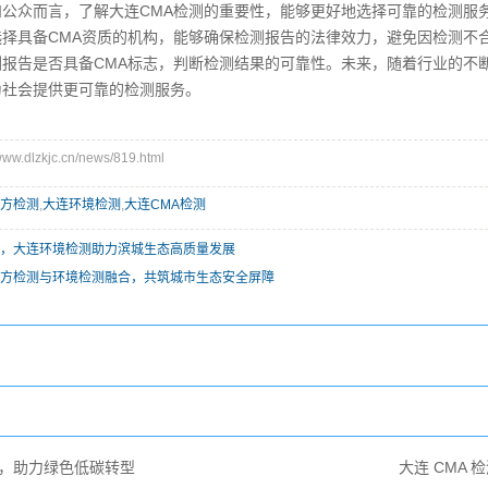
和公众而言，了解大连CMA检测的重要性，能够更好地选择可靠的检测服
选择具备CMA资质的机构，能够确保检测报告的法律效力，避免因检测不
报告是否具备CMA标志，判断检测结果的可靠性。未来，随着行业的不
为社会提供更可靠的检测服务。
.dlzkjc.cn/news/819.html
方检测
,
大连环境检测
,
大连CMA检测
，大连环境检测助力滨城生态高质量发展
方检测与环境检测融合，共筑城市生态安全屏障
，助力绿色低碳转型
大连 CMA