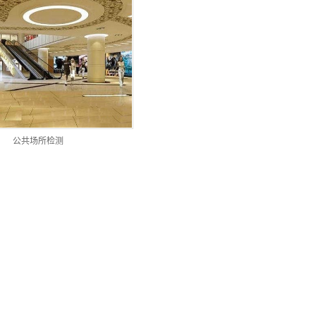
公共场所检测