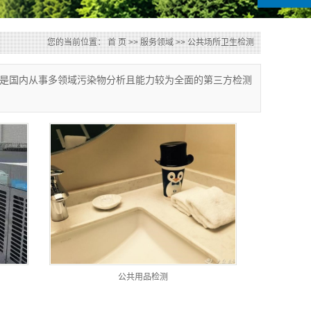
您的当前位置：
首 页
>>
服务领域
>>
公共场所卫生检测
，是国内从事多领域污染物分析且能力较为全面的第三方检测
公共用品检测