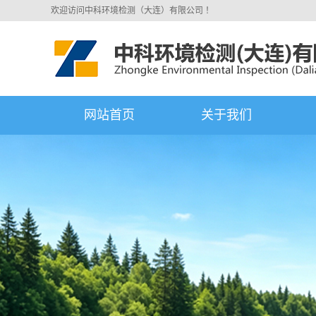
欢迎访问中科环境检测（大连）有限公司 ！
网站首页
关于我们
公司简介
企业优势
质量方针
公
荣誉资质
检测流程